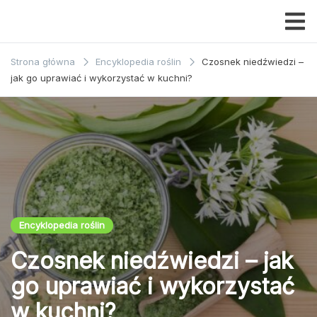
Przejdź
do
Dom i
treści
ogrody
Strona główna
Encyklopedia roślin
Czosnek niedźwiedzi –
jak go uprawiać i wykorzystać w kuchni?
Encyklopedia roślin
Czosnek niedźwiedzi – jak
go uprawiać i wykorzystać
w kuchni?