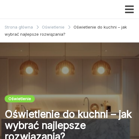
Przejdź
do
Dom i
treści
ogrody
Strona główna
Oświetlenie
Oświetlenie do kuchni – jak
wybrać najlepsze rozwiązania?
Oświetlenie
Oświetlenie do kuchni – jak
wybrać najlepsze
rozwiązania?