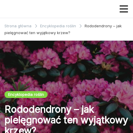
Przejdź
do
Dom i
treści
ogrody
Strona główna
Encyklopedia roślin
Rododendrony – jak
pielęgnować ten wyjątkowy krzew?
Encyklopedia roślin
Rododendrony – jak
pielęgnować ten wyjątkowy
krzew?