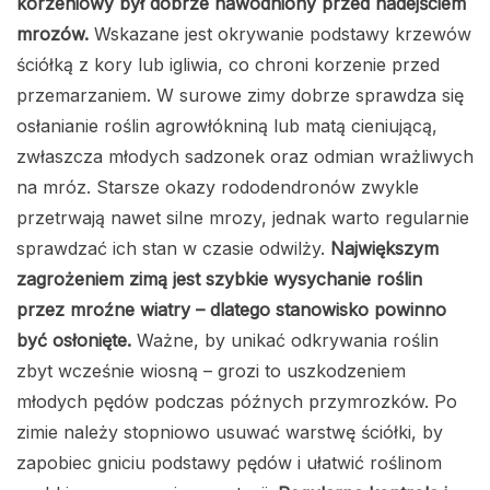
korzeniowy był dobrze nawodniony przed nadejściem
mrozów.
Wskazane jest okrywanie podstawy krzewów
ściółką z kory lub igliwia, co chroni korzenie przed
przemarzaniem. W surowe zimy dobrze sprawdza się
osłanianie roślin agrowłókniną lub matą cieniującą,
zwłaszcza młodych sadzonek oraz odmian wrażliwych
na mróz. Starsze okazy rododendronów zwykle
przetrwają nawet silne mrozy, jednak warto regularnie
sprawdzać ich stan w czasie odwilży.
Największym
zagrożeniem zimą jest szybkie wysychanie roślin
przez mroźne wiatry – dlatego stanowisko powinno
być osłonięte.
Ważne, by unikać odkrywania roślin
zbyt wcześnie wiosną – grozi to uszkodzeniem
młodych pędów podczas późnych przymrozków. Po
zimie należy stopniowo usuwać warstwę ściółki, by
zapobiec gniciu podstawy pędów i ułatwić roślinom