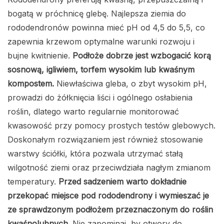
bogatą w próchnicę glebę. Najlepsza ziemia do
rododendronów powinna mieć pH od 4,5 do 5,5, co
zapewnia krzewom optymalne warunki rozwoju i
bujne kwitnienie.
Podłoże dobrze jest wzbogacić korą
sosnową, igliwiem, torfem wysokim lub kwaśnym
kompostem.
Niewłaściwa gleba, o zbyt wysokim pH,
prowadzi do żółknięcia liści i ogólnego osłabienia
roślin, dlatego warto regularnie monitorować
kwasowość przy pomocy prostych testów glebowych.
Doskonałym rozwiązaniem jest również stosowanie
warstwy ściółki, która pozwala utrzymać stałą
wilgotność ziemi oraz przeciwdziała nagłym zmianom
temperatury.
Przed sadzeniem warto dokładnie
przekopać miejsce pod rododendrony i wymieszać je
ze sprawdzonym podłożem przeznaczonym do roślin
kwaśnolubnych.
Nie zapominaj, by otwory do