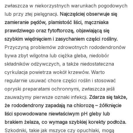
zwłaszcza w niekorzystnych warunkach pogodowych
lub przy złej pielęgnacji.
Najczęściej obserwuje się
zamieranie pędów, plamistość liści, mączniaka
prawdziwego oraz fytoftorozę, objawiającą się
szybkim więdnięciem i zasychaniem części rośliny.
Przyczyną problemów zdrowotnych rododendronów
bywa zbyt wilgotna lub ciężka gleba, niedobór
składników odżywczych, a także niedostateczna
cyrkulacja powietrza wokół krzewów. Warto
regularnie usuwać chore części roślin i stosować
opryski preparatami ochronnymi, zwłaszcza jeśli
zauważymy pierwsze oznaki infekcji.
Zdarza się także,
że rododendrony zapadają na chlorozę – żółknięcie
liści spowodowane niewłaściwym pH gleby lub
brakiem żelaza, co wymaga szybkiej korekty podłoża.
Szkodniki, takie jak mszyce czy opuchlaki, mogą