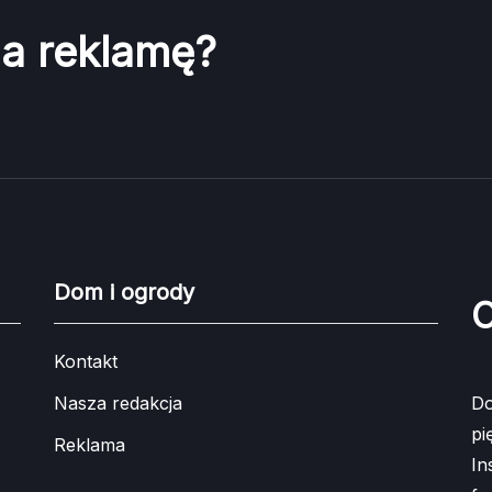
na reklamę?
Dom i ogrody
O
Kontakt
Nasza redakcja
Do
pi
Reklama
In