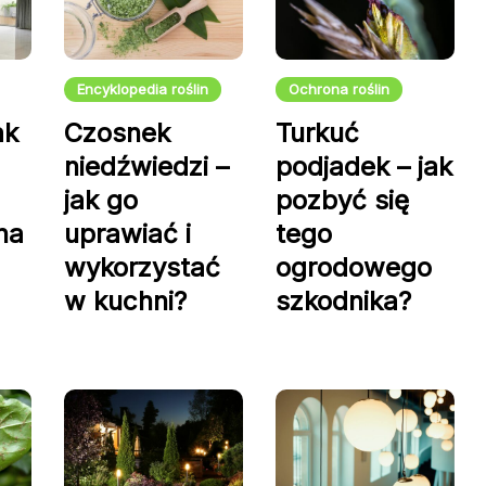
Encyklopedia roślin
Ochrona roślin
ak
Czosnek
Turkuć
niedźwiedzi –
podjadek – jak
jak go
pozbyć się
na
uprawiać i
tego
wykorzystać
ogrodowego
w kuchni?
szkodnika?