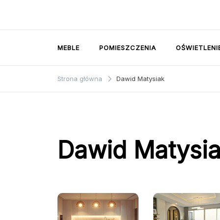
Przejdź
do
Dom i ogrody
treści
MEBLE
POMIESZCZENIA
OŚWIETLENI
Strona główna
Dawid Matysiak
Dawid Matysi