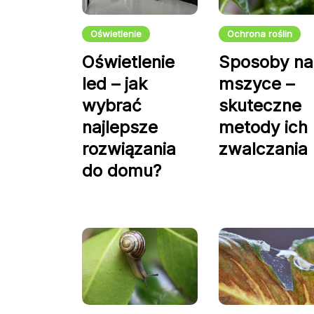
Oświetlenie
Ochrona roślin
Oświetlenie
Sposoby na
led – jak
mszyce –
wybrać
skuteczne
najlepsze
metody ich
rozwiązania
zwalczania
do domu?