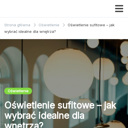
Przejdź
do
Dom i
treści
ogrody
Strona główna
Oświetlenie
Oświetlenie sufitowe – jak
wybrać idealne dla wnętrza?
Oświetlenie
Oświetlenie sufitowe – jak
wybrać idealne dla
wnętrza?